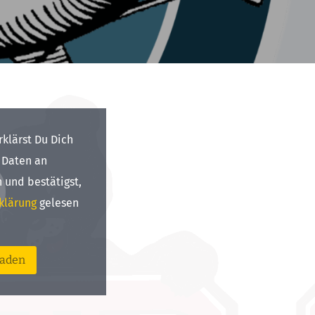
rklärst Du Dich
 Daten an
 und bestätigst,
klärung
gelesen