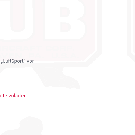
„LuftSport“ von
unterzuladen.