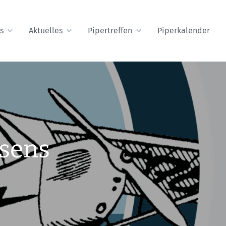
s
Aktuelles
Pipertreffen
Piperkalender
asens